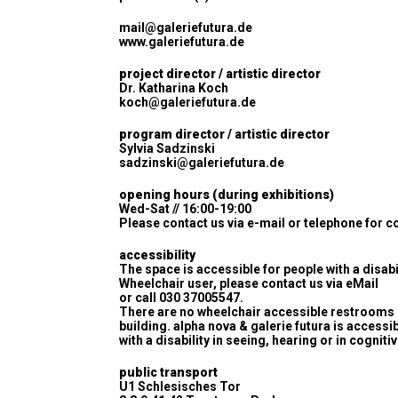
mail@galeriefutura.de
www.galeriefutura.de
project director / artistic director
Dr. Katharina Koch
koch@galeriefutura.de
program director / artistic director
Sylvia Sadzinski
sadzinski@galeriefutura.de
opening hours (during exhibitions)
Wed-Sat // 16:00-19:00
Please contact us via e-mail or telephone for c
accessibility
The space is accessible for people with a disabil
Wheelchair user, please contact us via eMail
or call 030 37005547.
There are no wheelchair accessible restrooms 
building. alpha nova & galerie futura is accessi
with a disability in seeing, hearing or in cogniti
public transport
U1 Schlesisches Tor