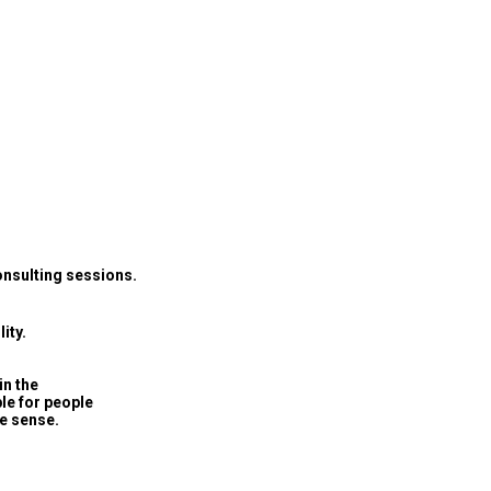
onsulting sessions.
ity.
in the
ble for people
ve sense.