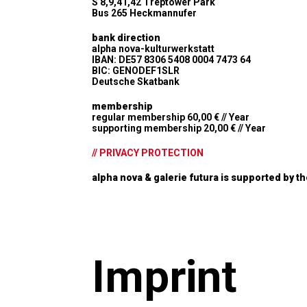
S 8,9,41,42 Treptower Park
Bus 265 Heckmannufer
bank direction
alpha nova-kulturwerkstatt
IBAN: DE57 8306 5408 0004 7473 64
BIC: GENODEF1SLR
Deutsche Skatbank
membership
regular membership 60,00 € // Year
supporting membership 20,00 € // Year
// PRIVACY PROTECTION
alpha nova & galerie futura is supported by th
Imprint