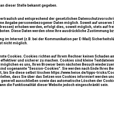
an dieser Stelle bekannt gegeben.
ertraulich und entsprechend der gesetzlichen Datenschutzvorschri
 ohne Angabe personenbezogener Daten möglich. Soweit auf unseren
essen) erhoben werden, erfolgt dies, soweit möglich, stets auf frei
ten. Diese Daten werden ohne Ihre ausdrückliche Zustimmung bzw.
ng im Internet (z.B. bei der Kommunikation per E-Mail) Sicherheitsl
st nicht möglich.
annte Cookies. Cookies richten auf Ihrem Rechner keinen Schaden an
effektiver und sicherer zu machen. Cookies sind kleine Textdateie
ermöglichen es uns, Ihren Browser beim nächsten Besuch wiederzue
sind sogenannte “Session-Cookies”. Sie werden nach Ende Ihres B
, bis Sie diese selbst löschen https://www.heise.de/tipps-tricks/C
tellen, dass Sie über das Setzen von Cookies informiert werden und 
 generell ausschließen sowie das automatische Löschen der Cooki
kann die Funktionalität dieser Website jedoch eingeschränkt sein.