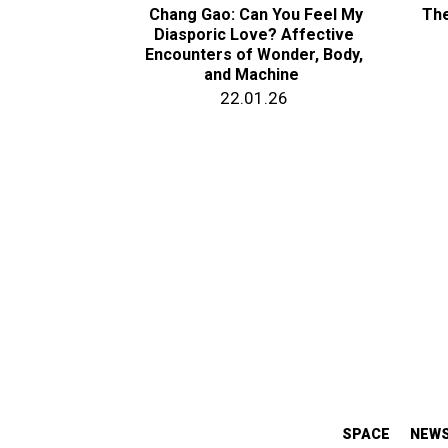
Chang Gao: Can You Feel My
The
Diasporic Love? Affective
Encounters of Wonder, Body,
and Machine
22.01.26
SPACE
NEW