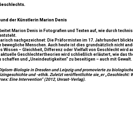
Geschlechts.
und der Künstlerin Marion Denis
beitet Marion Denis in Fotografien und Texten auf, wie durch techn
entsteht.
arisch nachgezeichnet: Die Präformisten im 17. Jahrhundert blick
ne bewegliche Menschen. Auch heute ist dies grundsätzlich nicht and
Wissen – Gleichheit, Differenz oder Vielfalt von Geschlecht wird 
aktuelle Geschlechtertheorien wird schließlich erläutert, wie das t
u schaffen und „Uneindeutigkeiten“ zu beseitigen – auch mit Gewalt.
te Diplom-Biologie in Dresden und Leipzig und promovierte zu biologisc
ngeschichte und -ethik. Zuletzt veröffentlichte sie_er „Geschlecht: Wi
sex: Eine Intervention“ (2012, Unrast-Verlag).