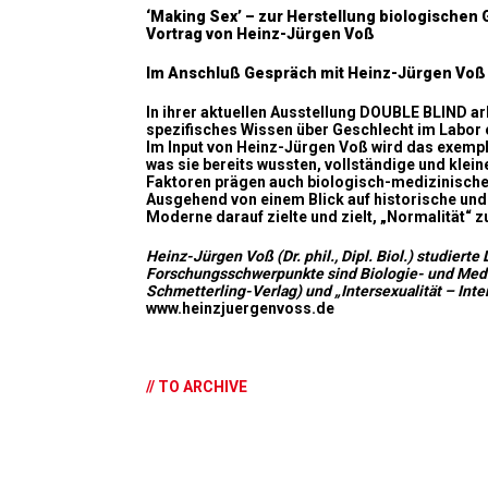
‘Making Sex’ – zur Herstellung biologischen 
Vortrag von Heinz-Jürgen Voß
Im Anschluß Gespräch mit Heinz-Jürgen Voß 
In ihrer aktuellen Ausstellung
DOUBLE BLIND
ar
spezifisches Wissen über Geschlecht im Labor 
Im Input von Heinz-Jürgen Voß wird das exempl
was sie bereits wussten, vollständige und klei
Faktoren prägen auch biologisch-medizinisches 
Ausgehend von einem Blick auf historische und 
Moderne darauf zielte und zielt, „Normalität“ z
Heinz-Jürgen Voß (Dr. phil., Dipl. Biol.) studier
Forschungsschwerpunkte sind Biologie- und Medizi
Schmetterling-Verlag) und „Intersexualität – Inter
www.heinzjuergenvoss.de
// TO ARCHIVE