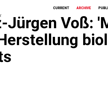
CURRENT
ARCHIVE
PUBL
z-Jürgen Voß: '
 Herstellung bio
ts