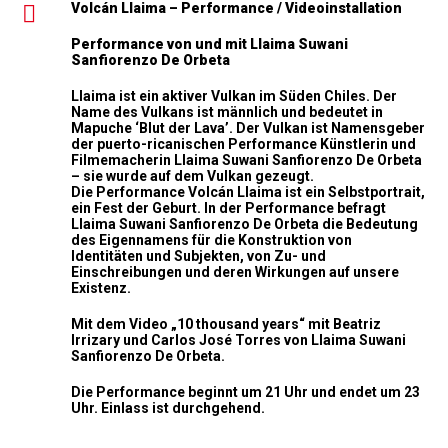
Volcán Llaima – Performance / Videoinstallation
Performance von und mit Llaima Suwani
Sanfiorenzo De Orbeta
Llaima ist ein aktiver Vulkan im Süden Chiles. Der
Name des Vulkans ist männlich und bedeutet in
Mapuche ‘Blut der Lava’. Der Vulkan ist Namensgeber
der puerto-ricanischen Performance Künstlerin und
Filmemacherin Llaima Suwani Sanfiorenzo De Orbeta
– sie wurde auf dem Vulkan gezeugt.
Die Performance Volcán Llaima ist ein Selbstportrait,
ein Fest der Geburt. In der Performance befragt
Llaima Suwani Sanfiorenzo De Orbeta die Bedeutung
des Eigennamens für die Konstruktion von
Identitäten und Subjekten, von Zu- und
Einschreibungen und deren Wirkungen auf unsere
Existenz.
Mit dem Video „10 thousand years“ mit Beatriz
Irrizary und Carlos José Torres von Llaima Suwani
Sanfiorenzo De Orbeta.
Die Performance beginnt um 21 Uhr und endet um 23
Uhr. Einlass ist durchgehend.