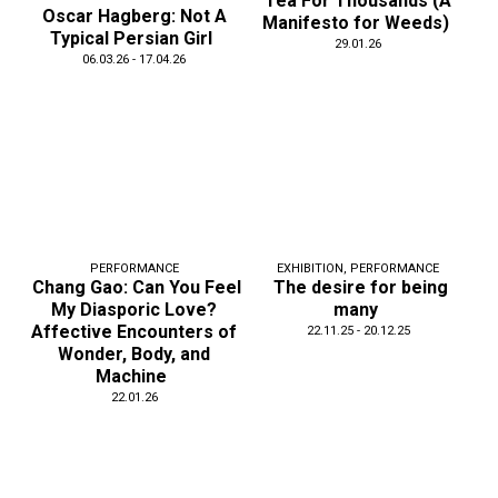
Tea For Thousands (A
Oscar Hagberg: Not A
Manifesto for Weeds)
Typical Persian Girl
29.01.26
06.03.26 - 17.04.26
PERFORMANCE
EXHIBITION
,
PERFORMANCE
Chang Gao: Can You Feel
The desire for being
My Diasporic Love?
many
Affective Encounters of
22.11.25 - 20.12.25
Wonder, Body, and
Machine
22.01.26