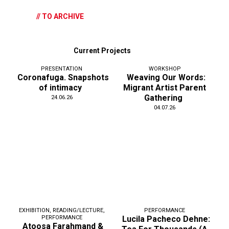
// TO ARCHIVE
Current Projects
PRESENTATION
WORKSHOP
Coronafuga. Snapshots
Weaving Our Words:
of intimacy
Migrant Artist Parent
Gathering
24.06.26
04.07.26
EXHIBITION
,
READING/LECTURE
,
PERFORMANCE
PERFORMANCE
Lucila Pacheco Dehne:
Atoosa Farahmand &